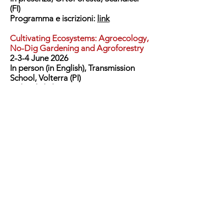
(FI)
Programma e iscrizioni:
link
Cultivating Ecosystems: Agroecology,
No-Dig Gardening and Agroforestry
2-3-4 June 2026
In person (in English), Transmission
School, Volterra (PI)
To book:
link
Corso di OrtoForestazione
Domenica 20 Settembre 2026
In presenza, OrtoForesta, Scandicci
(FI)
Programma e iscrizioni:
link
Corso AVANZATO di Orticoltura
Rigenerativa
Domenica 4 Ottobre 2026
In presenza, OrtoForesta, Scandicci
(FI)
Programma e iscrizioni:
link